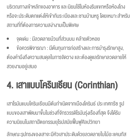
บริเวณทางเข้าหลักของอาคาร และนิยมใช้ในห้องรับแขกหรือห้องโถง
หรือจะประดับตกแต่งให้เข้ากับระเบียงและชานบ้านหรู โดยเหมาะสำหรับ
สถานที่ที่ต้องการความสง่างามเป็นพิเศษ
จุดเด่น : มีลวดลายม้วนที่ส่วนบน คล้ายตัวหอย
ข้อควรพิจารณา : มีต้นทุนการก่อสร้างและการบำรุงรักษาสูง,
ต้องคำนึงถึงความสมดุลในการจัดวาง และต้องดูแลรักษาลวดลายให้
สวยงามอยู่เสมอ
4. เสาแบบโครินเธียน (Corinthian)
เสาโรมันแบบโครินเธียนมีต้นกำเนิดจากเมืองโครินธ์ ประเทศกรีซ รูป
แบบของเสาพัฒนาขึ้นในช่วงที่จักรวรรดิโรมันรุ่งเรืองที่สุด จึงได้รับ
ความนิยมในสถาปัตยกรรมยุโรปสมัยฟื้นฟูศิลปวิทยา
ลักษณะรูปทรงของเสาจะมีหัวเสาประดับด้วยลวดลายใบไม้อะแคนทัส